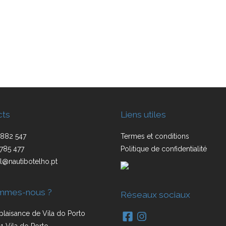
cts
Liens utiles
882 547
Termes et conditions
785 477
Politique de confidentialité
l@nautibotelho.pt
mmes-nous ?
Réseaux sociaux
plaisance de Vila do Porto