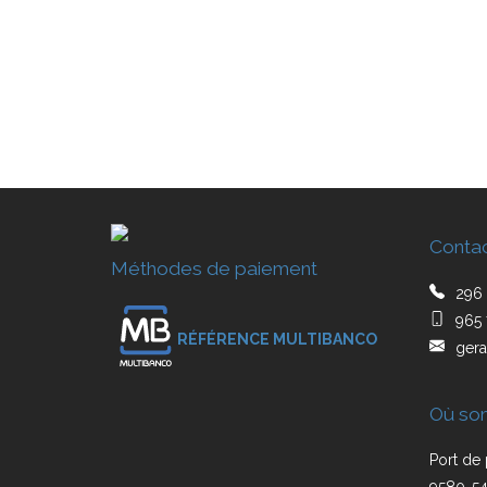
Conta
Méthodes de paiement
296 
965 
RÉFÉRENCE MULTIBANCO
gera
Où so
Port de 