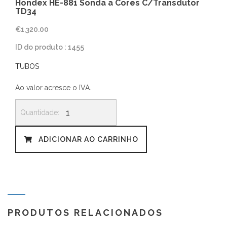
Hondex HE-881 Sonda a Cores C/Transdutor
TD34
€
1,320.00
ID do produto : 1455
TUBOS
Ao valor acresce o IVA.
Quantidade
de
Hondex
HE-
ADICIONAR AO CARRINHO
881
Sonda
a
Cores
C/Transdutor
TD34
PRODUTOS RELACIONADOS