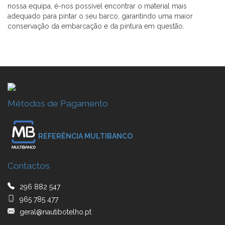
nossa equipa, é-nos possível encontrar o material mais
adequado para pintar o seu barco, garantindo uma maior
conservação da embarcação e da pintura em questão.
Métodos de Pagamento
REFERÊNCIA MULTIBANCO
Contactos
296 882 547
965 785 477
geral@nautibotelho.pt