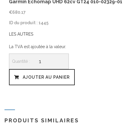
Garmin Echomap UHD 62cv GT24 010-02329-01
€
680.17
ID du produit : 1445
LES AUTRES
La TVA est ajoutée à la valeur.
quantité
de
Garmin
Echomap
AJOUTER AU PANIER
UHD
62cv
GT24
010-
02329-
01
PRODUITS SIMILAIRES