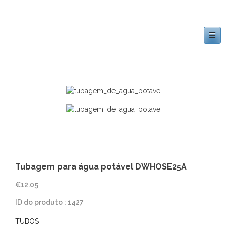
Toggle
navigation
Tubagem para água potável DWHOSE25A
€
12.05
ID do produto : 1427
TUBOS