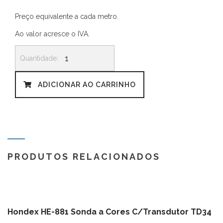
Preço equivalente a cada metro.
Ao valor acresce o IVA.
Quantidade
de
Tubagem
para
ADICIONAR AO CARRINHO
água
potável
DWHOSE25A
PRODUTOS RELACIONADOS
Hondex HE-881 Sonda a Cores C/Transdutor TD34